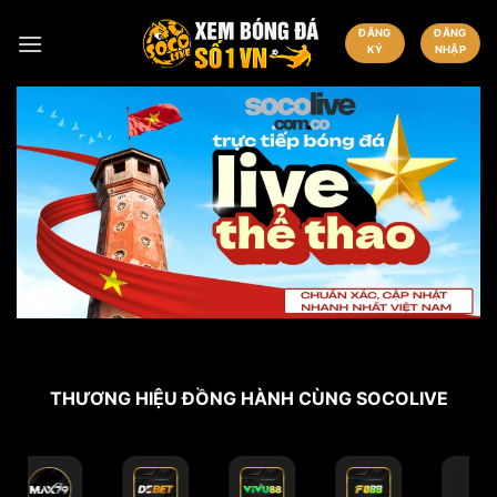
Bỏ
ĐĂNG
ĐĂNG
qua
KÝ
NHẬP
nội
dung
THƯƠNG HIỆU ĐỒNG HÀNH CÙNG SOCOLIVE