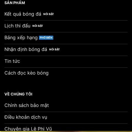
SẢN PHẨM
Kết quả bóng đá
Lịch thi đấu
Bảng xếp hạng
Nhận định bóng đá
Tin tức
Cách đọc kèo bóng
VỀ CHÚNG TÔI
Chính sách bảo mật
Điều khoản dịch vụ
Chuyên gia Lệ Phi Vũ