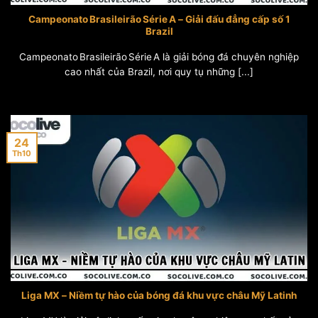
Campeonato Brasileirão Série A – Giải đấu đẳng cấp số 1
Brazil
Campeonato Brasileirão Série A là giải bóng đá chuyên nghiệp
cao nhất của Brazil, nơi quy tụ những [...]
24
Th10
Liga MX – Niềm tự hào của bóng đá khu vực châu Mỹ Latinh