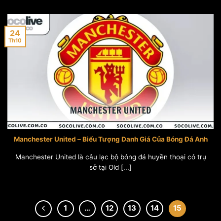
24
Th10
Manchester United – Biểu Tượng Danh Giá Của Bóng Đá Anh
Manchester United là câu lạc bộ bóng đá huyền thoại có trụ
sở tại Old [...]
1
…
12
13
14
15