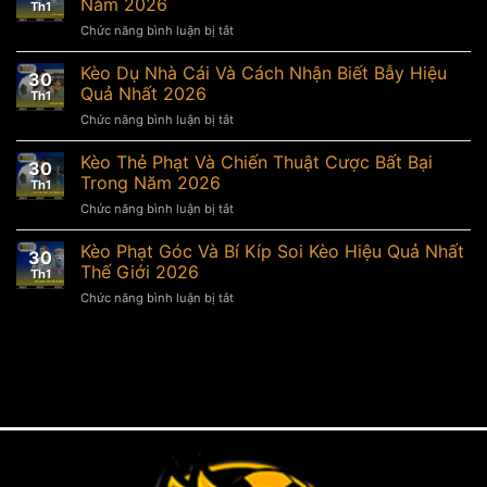
Năm 2026
Th1
Và
Chức năng bình luận bị tắt
ở
Bí
Kèo
Quyết
Châu
Kèo Dụ Nhà Cái Và Cách Nhận Biết Bẫy Hiệu
Cược
30
Âu
Hiệu
Quả Nhất 2026
Th1
Và
Quả
Chức năng bình luận bị tắt
ở
Hướng
Nhất
Kèo
Dẫn
Năm
Dụ
Kèo Thẻ Phạt Và Chiến Thuật Cược Bất Bại
Chơi
2026
30
Nhà
Chi
Trong Năm 2026
Th1
Cái
Tiết
Chức năng bình luận bị tắt
ở
Và
Nhất
Kèo
Cách
Năm
Thẻ
Kèo Phạt Góc Và Bí Kíp Soi Kèo Hiệu Quả Nhất
Nhận
2026
30
Phạt
Biết
Thế Giới 2026
Th1
Và
Bẫy
Chức năng bình luận bị tắt
ở
Chiến
Hiệu
Kèo
Thuật
Quả
Phạt
Cược
Nhất
Góc
Bất
2026
Và
Bại
Bí
Trong
Kíp
Năm
Soi
2026
Kèo
Hiệu
Quả