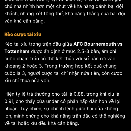
chủ nhà nhỉnh hơn một chút về khả năng đánh bại đội
khách, nhưng xét tổng thể, khả năng thắng của hai đội
vẫn khá cân bằng.
Kèo cược tài xỉu
Kèo tài xỉu trong trận đấu giữa
AFC Bournemouth vs
Tottenham
được ấn định ở mức 2.5-3 bàn, ám chỉ
cuộc chạm trán có thể kết thúc với số bàn rơi vào
khoảng 2 hoặc 3. Trong trường hợp kết quả chung
cuộc là 3, người cược tài chỉ nhận nửa tiền, còn cược
xỉu chỉ thua nửa vốn.
Hiện tỷ lệ trả thưởng cho tài là 0.88, trong khi xỉu là
0.91, cho thấy cửa under có phần hấp dẫn hơn về lợi
nhuận. Tuy nhiên, sự chênh lệch giữa hai cửa không
lớn, minh chứng cho khả năng trận đấu có thể nghiêng
về tài hoặc xỉu đều khá cân bằng.