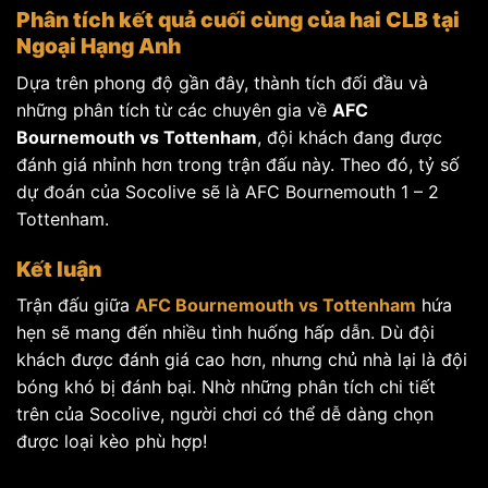
Phân tích kết quả cuối cùng của hai CLB tại
Ngoại Hạng Anh
Dựa trên phong độ gần đây, thành tích đối đầu và
những phân tích từ các chuyên gia về
AFC
Bournemouth vs Tottenham
, đội khách đang được
đánh giá nhỉnh hơn trong trận đấu này. Theo đó, tỷ số
dự đoán của Socolive sẽ là AFC Bournemouth 1 – 2
Tottenham.
Kết luận
Trận đấu giữa
AFC Bournemouth vs Tottenham
hứa
hẹn sẽ mang đến nhiều tình huống hấp dẫn. Dù đội
khách được đánh giá cao hơn, nhưng chủ nhà lại là đội
bóng khó bị đánh bại. Nhờ những phân tích chi tiết
trên của Socolive, người chơi có thể dễ dàng chọn
được loại kèo phù hợp!