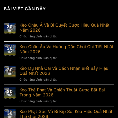
BÀI VIẾT GẦN ĐÂY
Kèo Châu Á Và Bí Quyết Cược Hiệu Quả Nhất
30
Năm 2026
Th1
Chức năng bình luận bị tắt
ở
Kèo
Châu
Kèo Châu Âu Và Hướng Dẫn Chơi Chi Tiết Nhất
30
Á
Năm 2026
Th1
Và
Chức năng bình luận bị tắt
ở
Bí
Kèo
Quyết
Châu
Kèo Dụ Nhà Cái Và Cách Nhận Biết Bẫy Hiệu
Cược
30
Âu
Hiệu
Quả Nhất 2026
Th1
Và
Quả
Chức năng bình luận bị tắt
ở
Hướng
Nhất
Kèo
Dẫn
Năm
Dụ
Kèo Thẻ Phạt Và Chiến Thuật Cược Bất Bại
Chơi
2026
30
Nhà
Chi
Trong Năm 2026
Th1
Cái
Tiết
Chức năng bình luận bị tắt
ở
Và
Nhất
Kèo
Cách
Năm
Thẻ
Kèo Phạt Góc Và Bí Kíp Soi Kèo Hiệu Quả Nhất
Nhận
2026
30
Phạt
Biết
Thế Giới 2026
Th1