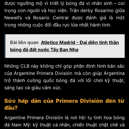
được ngưỡng mộ vì triết lý bóng đá vị nhân sinh – coi
trọng con người và học viện. Trận derby Rosarino giữa
Newell’s và Rosario Central được đánh giá là một
trong những cuộc đối đầu rực lửa nhất hành tinh.
Bài liên quan
Atletico Madrid - Đại diện tinh thần
bóng đá đất nước Tây Ban Nha
Những CLB này không chỉ góp phần định hình bản sắc
của Argentine Primera División mà còn giúp Argentina
trở thành cường quốc bóng đá với lối chơi kỹ thuật,
sáng tạo và giàu cảm xúc.
Sức hấp dẫn của Primera División đến từ
đâu?
Argentine Primera División là nơi hội tụ tinh hoa bóng
đá Nam Mỹ: kỹ thuật cá nhân, chiến thuật chặt chẽ và