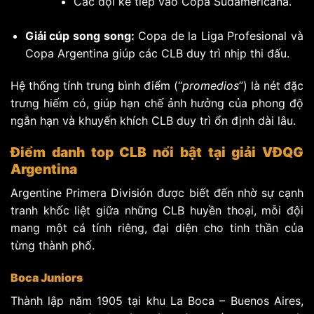
Các đội kế tiếp vào Copa Sudamericana.
Giải cúp song song:
Copa de la Liga Profesional và
Copa Argentina giúp các CLB duy trì nhịp thi đấu.
Hệ thống tính trung bình điểm (“
promedios
”) là nét đặc
trưng hiếm có, giúp hạn chế ảnh hưởng của phong độ
ngắn hạn và khuyến khích CLB duy trì ổn định dài lâu.
Điểm danh top CLB nổi bật tại giải VĐQG
Argentina
Argentine Primera División được biết đến nhờ sự cạnh
tranh khốc liệt giữa những CLB huyền thoại, mỗi đội
mang một cá tính riêng, đại diện cho tinh thần của
từng thành phố.
Boca Juniors
Thành lập năm 1905 tại khu La Boca – Buenos Aires,