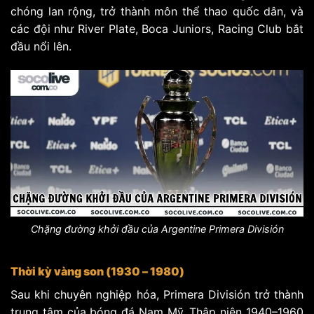
chóng lan rộng, trở thành môn thể thao quốc dân, và
các đội như River Plate, Boca Juniors, Racing Club bắt
đầu nổi lên.
Chặng đường khởi đầu của Argentine Primera División
Thời kỳ vàng son (1930 – 1980)
Sau khi chuyên nghiệp hóa, Primera División trở thành
trung tâm của bóng đá Nam Mỹ. Thập niên 1940–1960