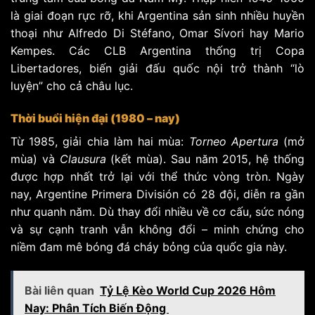
là giai đoạn rực rỡ, khi Argentina sản sinh nhiều huyền
thoại như Alfredo Di Stéfano, Omar Sívori hay Mario
Kempes. Các CLB Argentina thống trị Copa
Libertadores, biến giải đấu quốc nội trở thành “lò
luyện” cho cả châu lục.
Thời buổi hiện đại (1980 – nay)
Từ 1985, giải chia làm hai mùa:
Torneo Apertura
(mở
mùa) và
Clausura
(kết mùa). Sau năm 2015, hệ thống
được hợp nhất trở lại với thể thức vòng tròn. Ngày
nay, Argentine Primera División có 28 đội, diễn ra gần
như quanh năm. Dù thay đổi nhiều về cơ cấu, sức nóng
và sự cạnh tranh vẫn không đổi – minh chứng cho
niềm đam mê bóng đá cháy bỏng của quốc gia này.
Bài liên quan
Tỷ Lệ Kèo World Cup 2026 Hôm
Nay: Phân Tích Biến Động