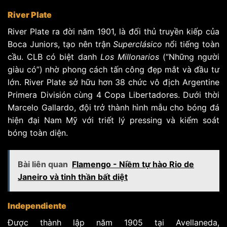
River Plate
River Plate ra đời năm 1901, là đối thủ truyền kiếp của
Boca Juniors, tạo nên trận
Superclásico
nổi tiếng toàn
cầu. CLB có biệt danh
Los Millonarios
(“Những người
giàu có”) nhờ phong cách tấn công đẹp mắt và đầu tư
lớn. River Plate sở hữu hơn 38 chức vô địch Argentine
Primera División cùng 4 Copa Libertadores. Dưới thời
Marcelo Gallardo, đội trở thành hình mẫu cho bóng đá
hiện đại Nam Mỹ với triết lý pressing và kiểm soát
bóng toàn diện.
Bài liên quan
Flamengo - Niềm tự hào Rio de
Janeiro và tinh thần bất diệt
Independiente
Được thành lập năm 1905 tại Avellaneda,