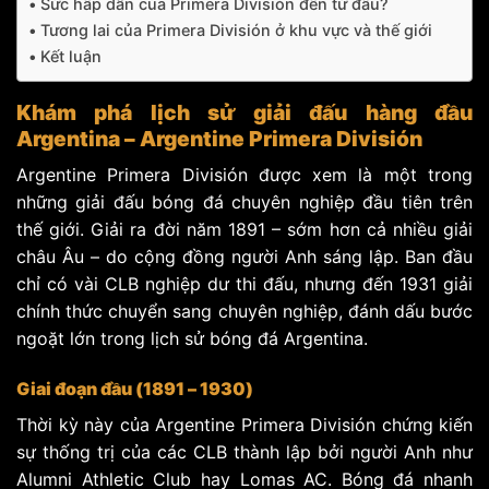
Sức hấp dẫn của Primera División đến từ đâu?
Tương lai của Primera División ở khu vực và thế giới
Kết luận
Khám phá lịch sử giải đấu hàng đầu
Argentina – Argentine Primera División
Argentine Primera División được xem là một trong
những giải đấu bóng đá chuyên nghiệp đầu tiên trên
thế giới. Giải ra đời năm 1891 – sớm hơn cả nhiều giải
châu Âu – do cộng đồng người Anh sáng lập. Ban đầu
chỉ có vài CLB nghiệp dư thi đấu, nhưng đến 1931 giải
chính thức chuyển sang chuyên nghiệp, đánh dấu bước
ngoặt lớn trong lịch sử bóng đá Argentina.
Giai đoạn đầu (1891 – 1930)
Thời kỳ này của Argentine Primera División chứng kiến
sự thống trị của các CLB thành lập bởi người Anh như
Alumni Athletic Club hay Lomas AC. Bóng đá nhanh