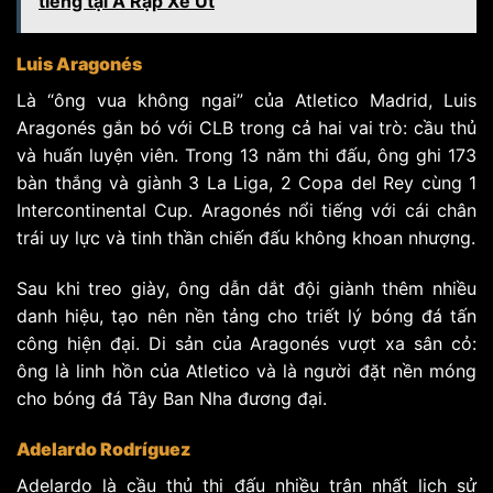
tiếng tại Ả Rập Xê Út
Luis Aragonés
Là “ông vua không ngai” của Atletico Madrid, Luis
Aragonés gắn bó với CLB trong cả hai vai trò: cầu thủ
và huấn luyện viên. Trong 13 năm thi đấu, ông ghi 173
bàn thắng và giành 3 La Liga, 2 Copa del Rey cùng 1
Intercontinental Cup. Aragonés nổi tiếng với cái chân
trái uy lực và tinh thần chiến đấu không khoan nhượng.
Sau khi treo giày, ông dẫn dắt đội giành thêm nhiều
danh hiệu, tạo nên nền tảng cho triết lý bóng đá tấn
công hiện đại. Di sản của Aragonés vượt xa sân cỏ:
ông là linh hồn của Atletico và là người đặt nền móng
cho bóng đá Tây Ban Nha đương đại.
Adelardo Rodríguez
Adelardo là cầu thủ thi đấu nhiều trận nhất lịch sử