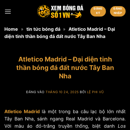
Bỏ
ĐĂNG
ĐĂNG
qua
KÝ
NHẬP
nội
dung
Home
»
tin tức bóng đá
»
Atletico Madrid – Đại
diện tinh thần bóng đá đất nước Tây Ban Nha
Atletico Madrid – Đại diện tinh
thần bóng đá đất nước Tây Ban
Nha
ĐĂNG VÀO
THÁNG 10 24, 2025
BỞI
LỆ PHI VŨ
Atletico Madrid
là một trong ba câu lạc bộ lớn nhất
Tây Ban Nha, sánh ngang Real Madrid và Barcelona.
Với màu áo đỏ-trắng truyền thống, biệt danh
Los