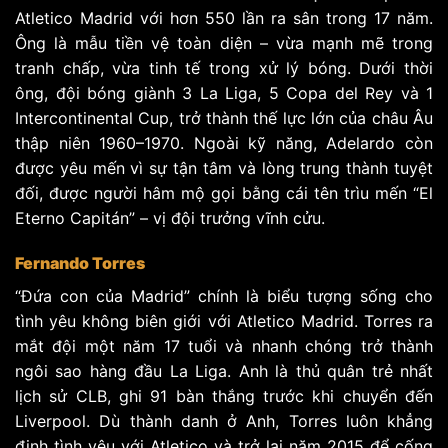
Atletico Madrid với hơn 550 lần ra sân trong 17 năm.
Ông là mẫu tiền vệ toàn diện – vừa mạnh mẽ trong
tranh chấp, vừa tinh tế trong xử lý bóng. Dưới thời
ông, đội bóng giành 3 La Liga, 5 Copa del Rey và 1
Intercontinental Cup, trở thành thế lực lớn của châu Âu
thập niên 1960–1970. Ngoài kỹ năng, Adelardo còn
được yêu mến vì sự tận tâm và lòng trung thành tuyệt
đối, được người hâm mộ gọi bằng cái tên trìu mến “El
Eterno Capitán” – vị đội trưởng vĩnh cửu.
Fernando Torres
“Đứa con của Madrid” chính là biểu tượng sống cho
tình yêu không biên giới với Atletico Madrid. Torres ra
mắt đội một năm 17 tuổi và nhanh chóng trở thành
ngôi sao hàng đầu La Liga. Anh là thủ quân trẻ nhất
lịch sử CLB, ghi 91 bàn thắng trước khi chuyển đến
Liverpool. Dù thành danh ở Anh, Torres luôn khẳng
định tình yêu với Atletico và trở lại năm 2015 để cống