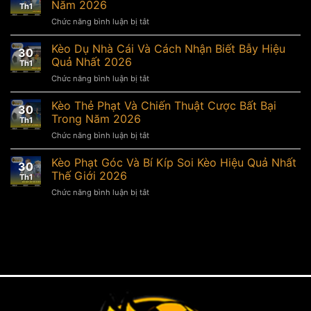
Á
Năm 2026
Th1
Và
Chức năng bình luận bị tắt
ở
Bí
Kèo
Quyết
Châu
Kèo Dụ Nhà Cái Và Cách Nhận Biết Bẫy Hiệu
Cược
30
Âu
Hiệu
Quả Nhất 2026
Th1
Và
Quả
Chức năng bình luận bị tắt
ở
Hướng
Nhất
Kèo
Dẫn
Năm
Dụ
Kèo Thẻ Phạt Và Chiến Thuật Cược Bất Bại
Chơi
2026
30
Nhà
Chi
Trong Năm 2026
Th1
Cái
Tiết
Chức năng bình luận bị tắt
ở
Và
Nhất
Kèo
Cách
Năm
Thẻ
Kèo Phạt Góc Và Bí Kíp Soi Kèo Hiệu Quả Nhất
Nhận
2026
30
Phạt
Biết
Thế Giới 2026
Th1
Và
Bẫy
Chức năng bình luận bị tắt
ở
Chiến
Hiệu
Kèo
Thuật
Quả
Phạt
Cược
Nhất
Góc
Bất
2026
Và
Bại
Bí
Trong
Kíp
Năm
Soi
2026
Kèo
Hiệu
Quả