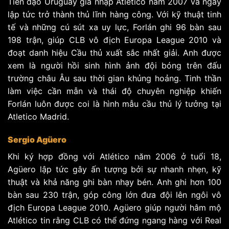
Tiền đạo Uruguay gia nhập Atletico năm 2007 và ngay
lập tức trở thành thủ lĩnh hàng công. Với kỹ thuật tinh
tế và những cú sút xa uy lực, Forlán ghi 96 bàn sau
198 trận, giúp CLB vô địch Europa League 2010 và
đoạt danh hiệu Cầu thủ xuất sắc nhất giải. Anh được
xem là người hồi sinh hình ảnh đội bóng trên đấu
trường châu Âu sau thời gian khủng hoảng. Tinh thần
làm việc cần mẫn và thái độ chuyên nghiệp khiến
Forlán luôn được coi là hình mẫu cầu thủ lý tưởng tại
Atletico Madrid.
Sergio Agüero
Khi ký hợp đồng với Atlético năm 2006 ở tuổi 18,
Agüero lập tức gây ấn tượng bởi sự nhanh nhẹn, kỹ
thuật và khả năng ghi bàn nhạy bén. Anh ghi hơn 100
bàn sau 230 trận, góp công lớn đưa đội lên ngôi vô
địch Europa League 2010. Agüero giúp người hâm mộ
Atlético tin rằng CLB có thể đứng ngang hàng với Real