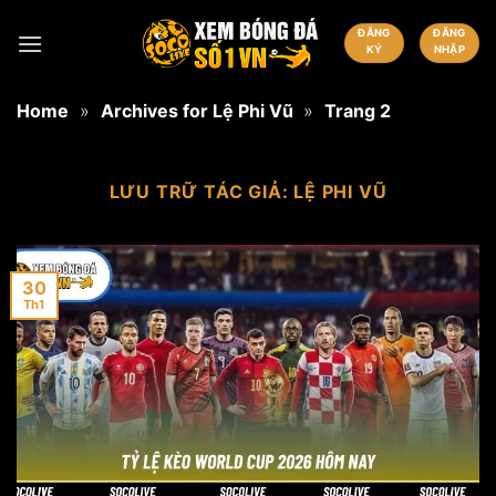
Bỏ
ĐĂNG
ĐĂNG
qua
KÝ
NHẬP
nội
dung
Home
»
Archives for Lệ Phi Vũ
»
Trang 2
LƯU TRỮ TÁC GIẢ:
LỆ PHI VŨ
30
Th1