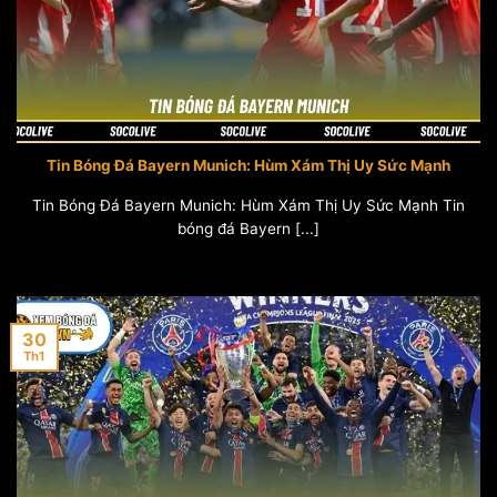
Tin Bóng Đá Bayern Munich: Hùm Xám Thị Uy Sức Mạnh
Tin Bóng Đá Bayern Munich: Hùm Xám Thị Uy Sức Mạnh Tin
bóng đá Bayern [...]
30
Th1