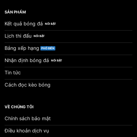
SẢN PHẨM
Kết quả bóng đá
Lịch thi đấu
Bảng xếp hạng
Nhận định bóng đá
Tin tức
Cách đọc kèo bóng
VỀ CHÚNG TÔI
Chính sách bảo mật
Điều khoản dịch vụ