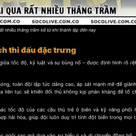
rất nhiều thăng trầm kể từ khi thành lập đến nay
h thi đấu đặc trưng
iữa tốc độ, kỷ luật và sự bùng nổ – được định hình rõ rệt
óng, toàn đội lập tức dâng cao, áp sát mạnh mẽ để giành 
a liên tục sẽ khiến đối thủ không kịp phản kháng để tổ c
ác tốc độ của các cầu thủ trẻ ở biên và kỹ năng phối 
p hài hòa, giúp đội luôn duy trì tính đột biến trong mọi 
c ngôi sao mà dựa vào sự hiểu ý và di chuyển đồng bộ, 