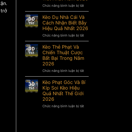
Bí
ận.
Chức năng bình luận bị tắt
ở
Quyết
trở
Kèo
Cược
Châu
Hiệu
Kèo Dụ Nhà Cái Và
30
Âu
Quả
Cách Nhận Biết Bẫy
Th1
Và
Nhất
Hiệu Quả Nhất 2026
Hướng
Năm
Chức năng bình luận bị tắt
ở
Dẫn
2026
Kèo
Chơi
Dụ
Chi
Kèo Thẻ Phạt Và
30
Nhà
Tiết
Chiến Thuật Cược
Th1
Cái
Nhất
Bất Bại Trong Năm
Và
Năm
2026
Cách
2026
Nhận
Chức năng bình luận bị tắt
ở
Biết
Kèo
Bẫy
Thẻ
Kèo Phạt Góc Và Bí
30
Hiệu
Phạt
Kíp Soi Kèo Hiệu
Th1
Quả
Và
Quả Nhất Thế Giới
Nhất
Chiến
2026
2026
Thuật
Cược
Chức năng bình luận bị tắt
ở
Bất
Kèo
Bại
Phạt
Trong
Góc
Năm
Và
2026
Bí