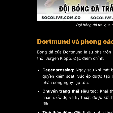
Đội bóng đã trải qua 
Dortmund và phong các
Bóng đá của Dortmund là sự pha trộn g
thời Jürgen Klopp. Đặc điểm chính:
Gegenpressing:
Ngay sau khi mất b
quyền kiểm soát. Sức ép được tạo r
phản công ngay lập tức.
Chuyển trạng thái siêu tốc:
Khai th
nhanh. ốc độ và kỹ thuật được kết hợ
đấu.
Tinh thần đồng đội:
Không phụ thuộ