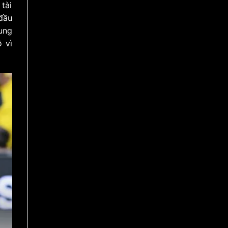
tài
đầu
ung
 vì