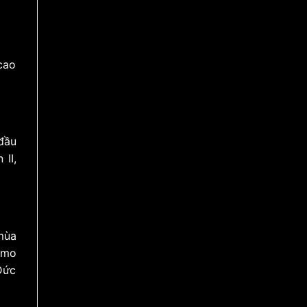
cao
đầu
II,
mùa
imo
Đức