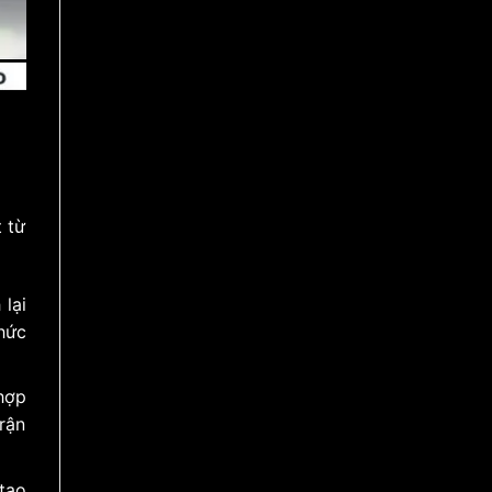
 từ
lại
hức
hợp
trận
tạo