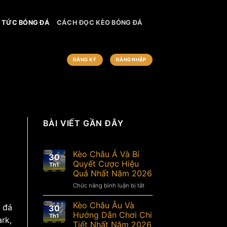
N TỨC BÓNG ĐÁ
CÁCH ĐỌC KÈO BÓNG ĐÁ
ĐĂNG KÝ
ĐĂNG NHẬP
BÀI VIẾT GẦN ĐÂY
Kèo Châu Á Và Bí
30
Quyết Cược Hiệu
Th1
Quả Nhất Năm 2026
Chức năng bình luận bị tắt
ở
Kèo
Châu
Kèo Châu Âu Và
 đá
30
Á
Hướng Dẫn Chơi Chi
Th1
rk,
Và
Tiết Nhất Năm 2026