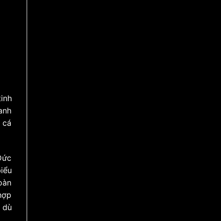
Kíp
Soi
Kèo
Hiệu
Quả
Nhất
Thế
Giới
2026
inh
anh
 cá
Đức
iểu
oàn
hợp
 dù