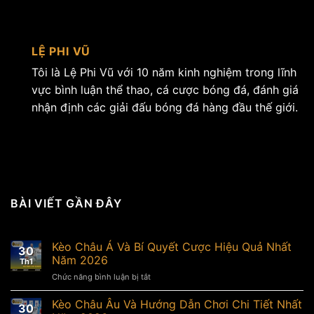
LỆ PHI VŨ
Tôi là Lệ Phi Vũ với 10 năm kinh nghiệm trong lĩnh
vực bình luận thể thao, cá cược bóng đá, đánh giá
nhận định các giải đấu bóng đá hàng đầu thế giới.
BÀI VIẾT GẦN ĐÂY
Kèo Châu Á Và Bí Quyết Cược Hiệu Quả Nhất
30
Năm 2026
Th1
Chức năng bình luận bị tắt
ở
Kèo
Châu
Kèo Châu Âu Và Hướng Dẫn Chơi Chi Tiết Nhất
30
Á