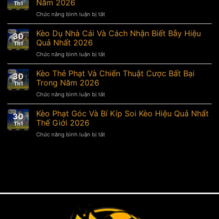
Năm 2026
Th1
Và
Chức năng bình luận bị tắt
ở
Bí
Kèo
Quyết
Châu
Kèo Dụ Nhà Cái Và Cách Nhận Biết Bẫy Hiệu
Cược
30
Âu
Hiệu
Quả Nhất 2026
Th1
Và
Quả
Chức năng bình luận bị tắt
ở
Hướng
Nhất
Kèo
Dẫn
Năm
Dụ
Kèo Thẻ Phạt Và Chiến Thuật Cược Bất Bại
Chơi
2026
30
Nhà
Chi
Trong Năm 2026
Th1
Cái
Tiết
Chức năng bình luận bị tắt
ở
Và
Nhất
Kèo
Cách
Năm
Thẻ
Kèo Phạt Góc Và Bí Kíp Soi Kèo Hiệu Quả Nhất
Nhận
2026
30
Phạt
Biết
Thế Giới 2026
Th1
Và
Bẫy
Chức năng bình luận bị tắt
ở
Chiến
Hiệu
Kèo
Thuật
Quả
Phạt
Cược
Nhất
Góc
Bất
2026
Và
Bại
Bí
Trong
Kíp
Năm
Soi
2026
Kèo
Hiệu
Quả