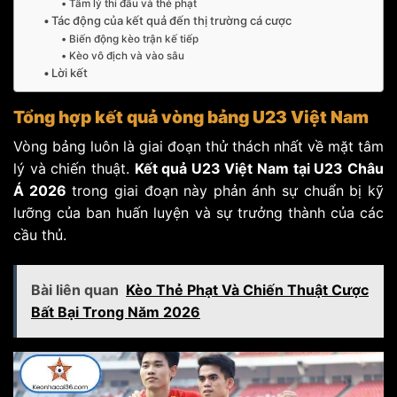
Tâm lý thi đấu và thẻ phạt
Tác động của kết quả đến thị trường cá cược
Biến động kèo trận kế tiếp
Kèo vô địch và vào sâu
Lời kết
Tổng hợp kết quả vòng bảng U23 Việt Nam
Vòng bảng luôn là giai đoạn thử thách nhất về mặt tâm
lý và chiến thuật.
Kết quả U23 Việt Nam tại U23 Châu
Á 2026
trong giai đoạn này phản ánh sự chuẩn bị kỹ
lưỡng của ban huấn luyện và sự trưởng thành của các
cầu thủ.
Bài liên quan
Kèo Thẻ Phạt Và Chiến Thuật Cược
Bất Bại Trong Năm 2026